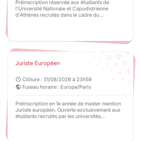
Préinscription réservée aux étudiants de
l'Université Nationale et Capodistrienne
d'Athènes recrutés dans le cadre du
programme Juriste Européen.
Juriste Européen
Clôture :
31/08/2026 à 23h59
schedule
Fuseau horaire : Europe/Paris
public
Préinscription en 1e année de master mention
Juriste européen. Ouverte exclusivement aux
étudiants recrutés par les universités
partenaires du programme : Humboldt-
Universität zu Berlin et King's College London /
La Sapienza Università di Roma / Universiteit