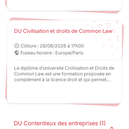
DU Civilisation et droits de Common Law
Clôture :
28/08/2026 à 17h00
schedule
Fuseau horaire : Europe/Paris
public
Le diplôme d’université Civilisation et Droits de
Common Law est une formation proposée en
complément à la licence droit et qui permet
une étude parallèle du droit anglais.
DU Contentieux des entreprises (1)
expand_less