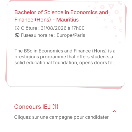
Bachelor of Science in Economics and
Finance (Hons) - Mauritius
Clôture :
31/08/2026 à 17h00
schedule
Fuseau horaire : Europe/Paris
public
The BSc in Economics and Finance (Hons) is a
prestigious programme that offers students a
solid educational foundation, opens doors to
advanced studies and lucrative career
opportunities, and provides an international
perspective through its connection to Paris-
Panthéon-Assas University. It is an exceptional
opportunity for individuals seeking a
comprehensive education in economics and
finance.
Concours IEJ (1)
expand_less
Cliquez sur une campagne pour candidater