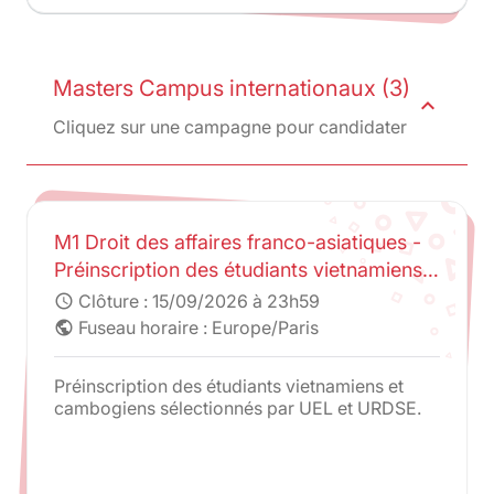
French Bar students.
Masters Campus internationaux (3)
expand_less
Cliquez sur une campagne pour candidater
M1 Droit des affaires franco-asiatiques -
Préinscription des étudiants vietnamiens
et cambodgiens sélectionnés par UEL et
Clôture :
15/09/2026 à 23h59
schedule
URDSE
Fuseau horaire : Europe/Paris
public
Préinscription des étudiants vietnamiens et
cambogiens sélectionnés par UEL et URDSE.