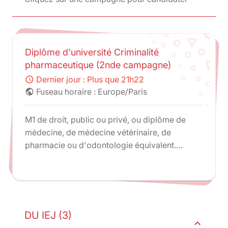
Diplôme d'université Criminalité
pharmaceutique (2nde campagne)
Dernier jour : Plus que 21h22
schedule
Fuseau horaire : Europe/Paris
public
M1 de droit, public ou privé, ou diplôme de
médecine, de médecine vétérinaire, de
pharmacie ou d'odontologie équivalent.
Admission sur dossier par le responsable du
diplôme tenant compte de l'expérience
professionnelle ou de la possession d'un
diplôme étranger équivalent à ceux précités.
DU IEJ (3)
expand_less