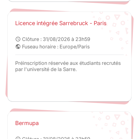
van Amsterdam / Universidade Catolica
Portuguesa / Universidad Autonoma de
Madrid. Toute autre candidature n'est pas
recevable.
Licence intégrée Sarrebruck - Paris
Clôture :
31/08/2026 à 23h59
schedule
Fuseau horaire : Europe/Paris
public
Préinscription réservée aux étudiants recrutés
par l'université de la Sarre.
Bermupa
Clôture :
31/08/2026 à 23h59
schedule