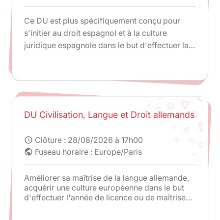
Ce DU est plus spécifiquement conçu pour
s'initier au droit espagnol et à la culture
juridique espagnole dans le but d'effectuer la
troisième année de la Licence et l'année de
Master 1 en Espagne à l'université Autonome
de Barcelone dans le cadre du double Master 1
(double Maîtrise) en droits français et
espagnol.
DU Civilisation, Langue et Droit allemands
Clôture :
28/08/2026 à 17h00
schedule
Fuseau horaire : Europe/Paris
public
Améliorer sa maîtrise de la langue allemande,
acquérir une culture européenne dans le but
d'effectuer l'année de licence ou de maîtrise
en Allemagne via les programmes d'échanges
Erasmus /Socrates.