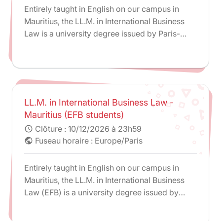
Entirely taught in English on our campus in
Mauritius, the LL.M. in International Business
Law is a university degree issued by Paris-
Panthéon-Assas University.
LL.M. in International Business Law -
Mauritius (EFB students)
Clôture :
10/12/2026 à 23h59
schedule
Fuseau horaire : Europe/Paris
public
Entirely taught in English on our campus in
Mauritius, the LL.M. in International Business
Law (EFB) is a university degree issued by
Paris-Panthéon-Assas University that can be
followed within the framework of the PPI for