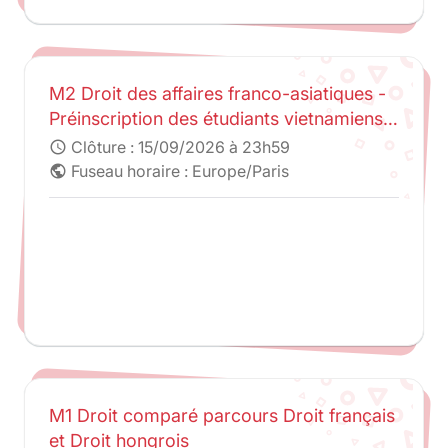
M2 Droit des affaires franco-asiatiques -
Préinscription des étudiants vietnamiens
et cambodgiens sélectionnés par UEL et
Clôture :
15/09/2026 à 23h59
schedule
URDSE
Fuseau horaire : Europe/Paris
public
M1 Droit comparé parcours Droit français
et Droit hongrois