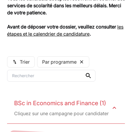
services de scolarité dans les meilleurs délais. Merci
de votre patience.
Avant de déposer votre dossier, veuillez consulter
les
étapes et le calendrier de candidature
.
Trier
Par programme
swap_vert
close
BSc in Economics and Finance (1)
expand_less
Cliquez sur une campagne pour candidater