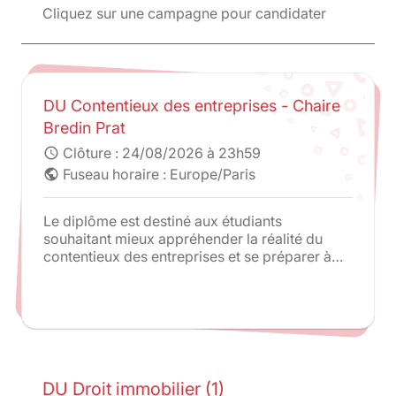
Cliquez sur une campagne pour candidater
DU Contentieux des entreprises - Chaire
Bredin Prat
Clôture :
24/08/2026 à 23h59
schedule
Fuseau horaire : Europe/Paris
public
Le diplôme est destiné aux étudiants
souhaitant mieux appréhender la réalité du
contentieux des entreprises et se préparer à
l’exercice de la profession d’avocat,
notamment par l’étude de cas concrets.
DU Droit immobilier (1)