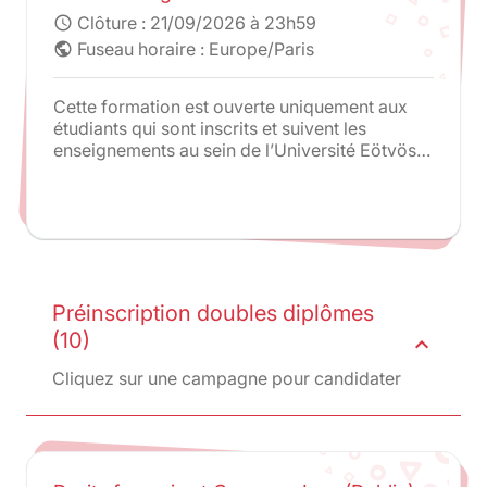
Clôture :
21/09/2026 à 23h59
schedule
Fuseau horaire : Europe/Paris
public
Cette formation est ouverte uniquement aux
étudiants qui sont inscrits et suivent les
enseignements au sein de l’Université Eötvös
Loránd (ELTE) de Budapest. Les
enseignements sont exclusivement donnés à
l’Université ELTE. Une partie des cours est
dispensée par des professeurs de Paris 2 en
plus des enseignements de droit hongrois.
Préinscription doubles diplômes
(10)
expand_less
Cliquez sur une campagne pour candidater