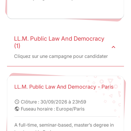
Assas University.
LL.M. Public Law And Democracy
(1)
expand_less
Cliquez sur une campagne pour candidater
LL.M. Public Law And Democracy - Paris
Clôture :
30/09/2026 à 23h59
schedule
Fuseau horaire : Europe/Paris
public
A full-time, seminar-based, master’s degree in