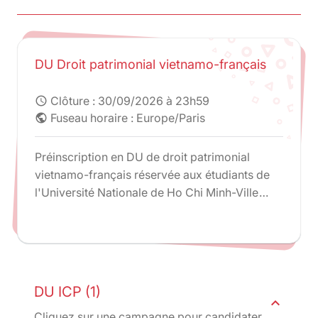
DU Droit patrimonial vietnamo-français
Clôture :
30/09/2026 à 23h59
schedule
Fuseau horaire : Europe/Paris
public
Préinscription en DU de droit patrimonial
vietnamo-français réservée aux étudiants de
l'Université Nationale de Ho Chi Minh-Ville
uniquement.
DU ICP (1)
expand_less
Cliquez sur une campagne pour candidater