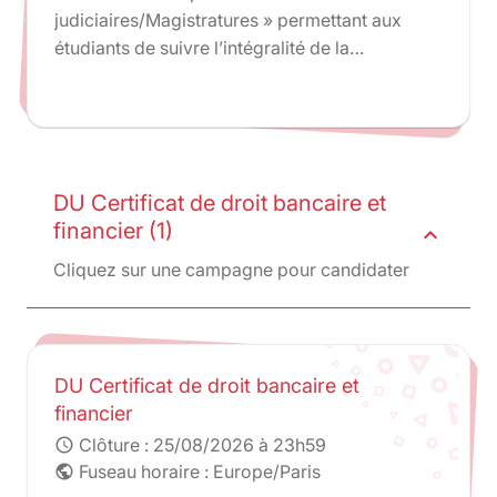
judiciaires/Magistratures » permettant aux
étudiants de suivre l’intégralité de la
préparation ENM dans le cadre d’une
formation sélective et diplômante.
DU Certificat de droit bancaire et
financier (1)
expand_less
Cliquez sur une campagne pour candidater
DU Certificat de droit bancaire et
financier
Clôture :
25/08/2026 à 23h59
schedule
Fuseau horaire : Europe/Paris
public