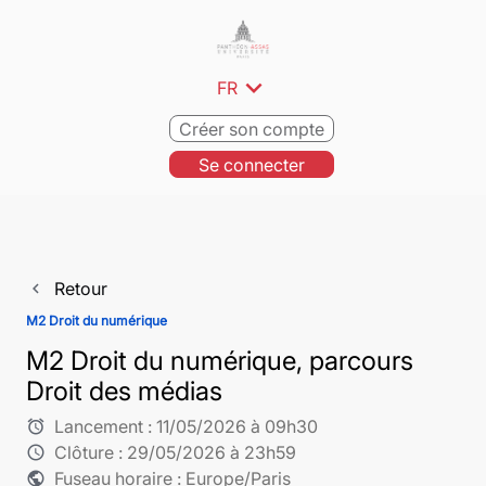
expand_more
FR
Créer son compte
Se connecter
Retour
navigate_before
M2 Droit du numérique
M2 Droit du numérique, parcours
Droit des médias
Lancement :
11/05/2026 à 09h30
alarm
Clôture :
29/05/2026 à 23h59
schedule
Fuseau horaire : Europe/Paris
public