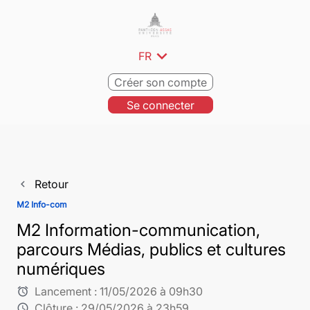
expand_more
FR
Créer son compte
Se connecter
Retour
navigate_before
M2 Info-com
M2 Information-communication,
parcours Médias, publics et cultures
numériques
Lancement :
11/05/2026 à 09h30
alarm
Clôture :
29/05/2026 à 23h59
schedule