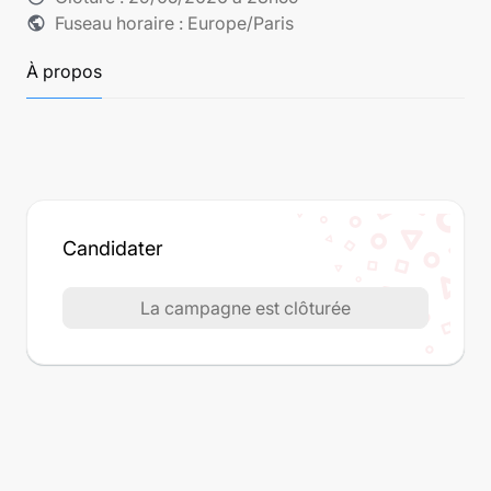
Fuseau horaire : Europe/Paris
public
À propos
Candidater
La campagne est clôturée