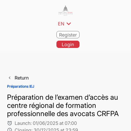
expand_more
EN
Register
Login
Return
navigate_before
Préparations IEJ
Préparation de l’examen d’accès au
centre régional de formation
professionnelle des avocats CRFPA
Launch:
01/06/2025 at 07:00
alarm
Closing:
30/12/2025 at 23:59
schedule