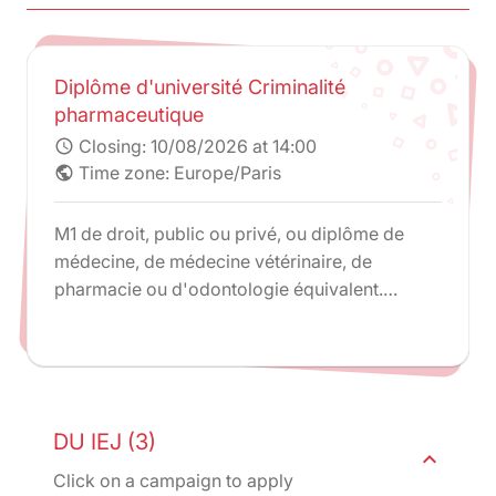
Diplôme d'université Criminalité
pharmaceutique
Closing:
10/08/2026 at 14:00
schedule
Time zone: Europe/Paris
public
M1 de droit, public ou privé, ou diplôme de
médecine, de médecine vétérinaire, de
pharmacie ou d'odontologie équivalent.
Admission sur dossier par le responsable du
diplôme tenant compte de l'expérience
professionnelle ou de la possession d'un
diplôme étranger équivalent à ceux précités.
DU IEJ (3)
expand_less
Click on a campaign to apply