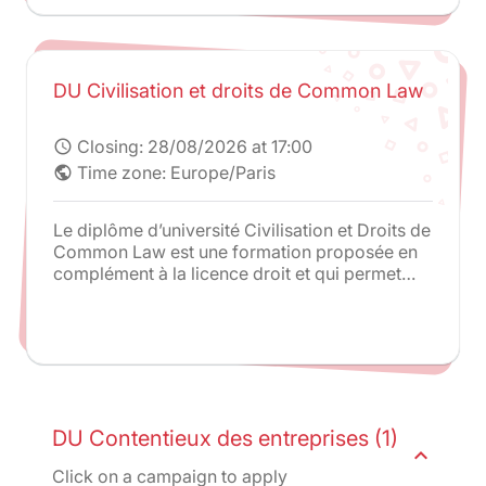
DU Civilisation et droits de Common Law
Closing:
28/08/2026 at 17:00
schedule
Time zone: Europe/Paris
public
Le diplôme d’université Civilisation et Droits de
Common Law est une formation proposée en
complément à la licence droit et qui permet
une étude parallèle du droit anglais.
DU Contentieux des entreprises (1)
expand_less
Click on a campaign to apply