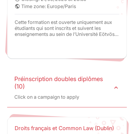
Time zone: Europe/Paris
public
Cette formation est ouverte uniquement aux
étudiants qui sont inscrits et suivent les
enseignements au sein de l’Université Eötvös
Loránd (ELTE) de Budapest. Les
enseignements sont exclusivement donnés à
l’Université ELTE. Une partie des cours est
dispensée par des professeurs de Paris 2 en
plus des enseignements de droit hongrois.
Préinscription doubles diplômes
(10)
expand_less
Click on a campaign to apply
Droits français et Common Law (Dublin)