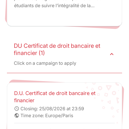
étudiants de suivre l’intégralité de la
préparation ENM dans le cadre d’une
formation sélective et diplômante.
DU Certificat de droit bancaire et
financier (1)
expand_less
Click on a campaign to apply
D.U. Certificat de droit bancaire et
financier
Closing:
25/08/2026 at 23:59
schedule
Time zone: Europe/Paris
public