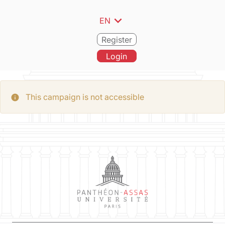
expand_more
EN
Register
Login
This campaign is not accessible
info