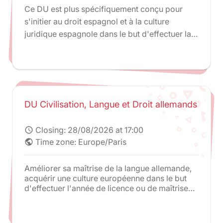
Ce DU est plus spécifiquement conçu pour
s'initier au droit espagnol et à la culture
juridique espagnole dans le but d'effectuer la
troisième année de la Licence et l'année de
Master 1 en Espagne à l'université Autonome
de Barcelone dans le cadre du double Master 1
(double Maîtrise) en droits français et
espagnol.
DU Civilisation, Langue et Droit allemands
Closing:
28/08/2026 at 17:00
schedule
Time zone: Europe/Paris
public
Améliorer sa maîtrise de la langue allemande,
acquérir une culture européenne dans le but
d'effectuer l'année de licence ou de maîtrise
en Allemagne via les programmes d'échanges
Erasmus /Socrates.