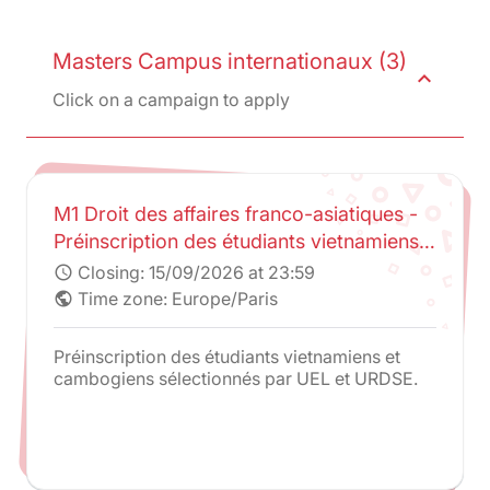
Masters Campus internationaux (3)
expand_less
Click on a campaign to apply
M1 Droit des affaires franco-asiatiques -
Préinscription des étudiants vietnamiens
et cambodgiens sélectionnés par UEL et
Closing:
15/09/2026 at 23:59
schedule
URDSE
Time zone: Europe/Paris
public
Préinscription des étudiants vietnamiens et
cambogiens sélectionnés par UEL et URDSE.