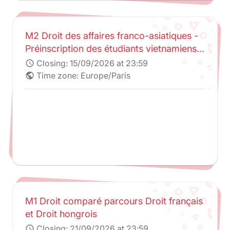
M2 Droit des affaires franco-asiatiques -
Préinscription des étudiants vietnamiens
et cambodgiens sélectionnés par UEL et
Closing:
15/09/2026 at 23:59
schedule
URDSE
Time zone: Europe/Paris
public
M1 Droit comparé parcours Droit français
et Droit hongrois
Closing:
21/09/2026 at 23:59
schedule