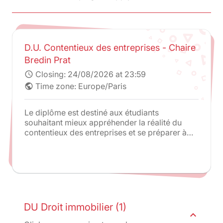
D.U. Contentieux des entreprises - Chaire
Bredin Prat
Closing:
24/08/2026 at 23:59
schedule
Time zone: Europe/Paris
public
Le diplôme est destiné aux étudiants
souhaitant mieux appréhender la réalité du
contentieux des entreprises et se préparer à
l’exercice de la profession d’avocat,
notamment par l’étude de cas concrets.
DU Droit immobilier (1)
expand_less