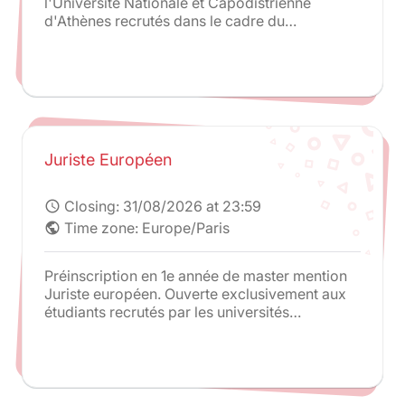
l'Université Nationale et Capodistrienne
d'Athènes recrutés dans le cadre du
programme Juriste Européen.
Juriste Européen
Closing:
31/08/2026 at 23:59
schedule
Time zone: Europe/Paris
public
Préinscription en 1e année de master mention
Juriste européen. Ouverte exclusivement aux
étudiants recrutés par les universités
partenaires du programme : Humboldt-
Universität zu Berlin et King's College London /
La Sapienza Università di Roma / Universiteit
van Amsterdam / Universidade Catolica
Portuguesa / Universidad Autonoma de