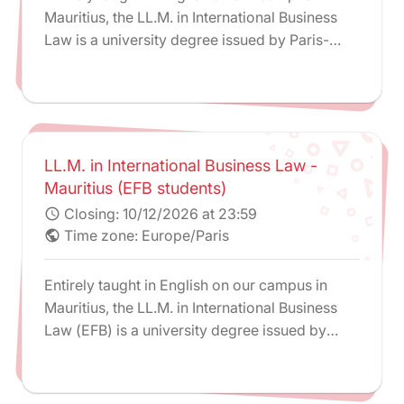
Mauritius, the LL.M. in International Business
Law is a university degree issued by Paris-
Panthéon-Assas University.
LL.M. in International Business Law -
Mauritius (EFB students)
Closing:
10/12/2026 at 23:59
schedule
Time zone: Europe/Paris
public
Entirely taught in English on our campus in
Mauritius, the LL.M. in International Business
Law (EFB) is a university degree issued by
Paris-Panthéon-Assas University that can be
followed within the framework of the PPI for
French Bar students.