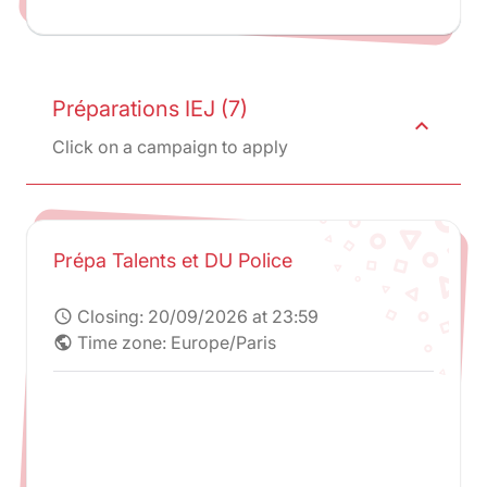
Préparations IEJ (7)
expand_less
Click on a campaign to apply
Prépa Talents et DU Police
Closing:
20/09/2026 at 23:59
schedule
Time zone: Europe/Paris
public