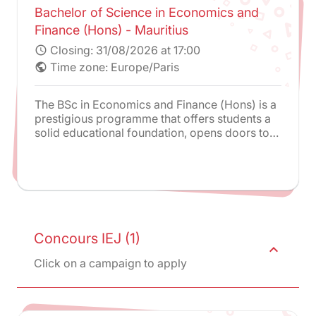
Bachelor of Science in Economics and
Finance (Hons) - Mauritius
Closing:
31/08/2026 at 17:00
schedule
Time zone: Europe/Paris
public
The BSc in Economics and Finance (Hons) is a
prestigious programme that offers students a
solid educational foundation, opens doors to
advanced studies and lucrative career
opportunities, and provides an international
perspective through its connection to Paris-
Panthéon-Assas University. It is an exceptional
opportunity for individuals seeking a
comprehensive education in economics and
finance.
Concours IEJ (1)
expand_less
Click on a campaign to apply