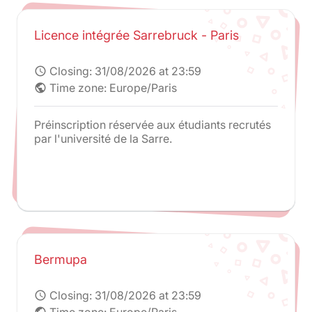
Madrid. Toute autre candidature n'est pas
recevable.
Licence intégrée Sarrebruck - Paris
Closing:
31/08/2026 at 23:59
schedule
Time zone: Europe/Paris
public
Préinscription réservée aux étudiants recrutés
par l'université de la Sarre.
Bermupa
Closing:
31/08/2026 at 23:59
schedule
Time zone: Europe/Paris
public