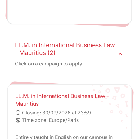
LL.M. in International Business Law
- Mauritius (2)
expand_less
Click on a campaign to apply
LL.M. in International Business Law -
Mauritius
Closing:
30/09/2026 at 23:59
schedule
Time zone: Europe/Paris
public
Entirely taught in English on our campus in