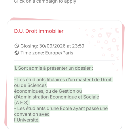
Click on a campaign to apply
D.U. Droit immobilier
Closing:
30/09/2026 at 23:59
schedule
Time zone: Europe/Paris
public
1. Sont admis à présenter un dossier :
- Les étudiants titulaires d’un master I de Droit,
ou de Sciences
économiques, ou de Gestion ou
d’Administration Economique et Sociale
(A.E.S).
- Les étudiants d'une Ecole ayant passé une
convention avec
l'Université.