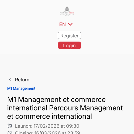
expand_more
EN
Register
Login
Return
navigate_before
M1 Management
M1 Management et commerce
international Parcours Management
et commerce international
Launch:
17/02/2026 at 09:30
alarm
Closing:
16/03/2026 at 23:59
schedule