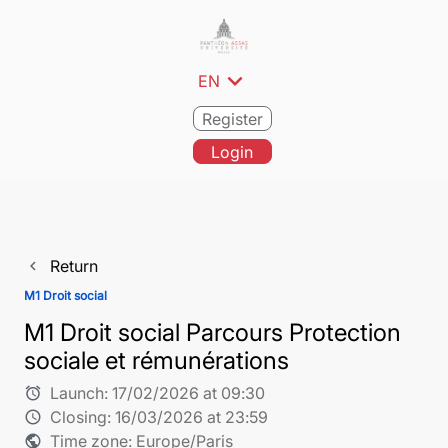
expand_more
EN
Register
Login
Return
navigate_before
M1 Droit social
M1 Droit social Parcours Protection
sociale et rémunérations
Launch:
17/02/2026 at 09:30
alarm
Closing:
16/03/2026 at 23:59
schedule
Time zone: Europe/Paris
public