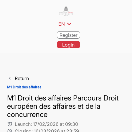
expand_more
EN
Register
Login
Return
navigate_before
M1 Droit des affaires
M1 Droit des affaires Parcours Droit
européen des affaires et de la
concurrence
Launch:
17/02/2026 at 09:30
alarm
Closing:
16/03/2026 at 23:59
schedule