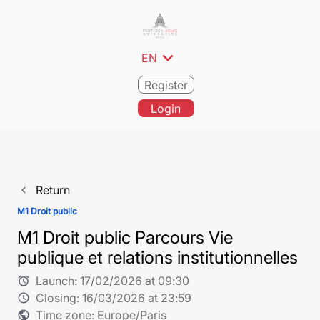
expand_more
EN
Register
Login
Return
navigate_before
M1 Droit public
M1 Droit public Parcours Vie
publique et relations institutionnelles
Launch:
17/02/2026 at 09:30
alarm
Closing:
16/03/2026 at 23:59
schedule
Time zone: Europe/Paris
public