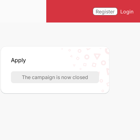
expand_more
EN
Register
Login
Apply
The campaign is now closed