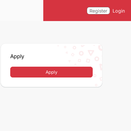
expand_more
EN
Register
Login
Apply
Apply