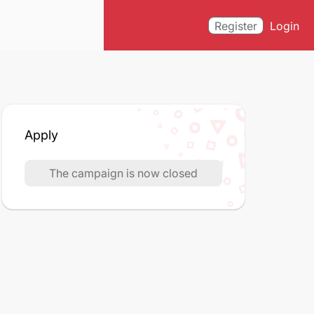
expand_more
EN
Register
Login
Apply
The campaign is now closed