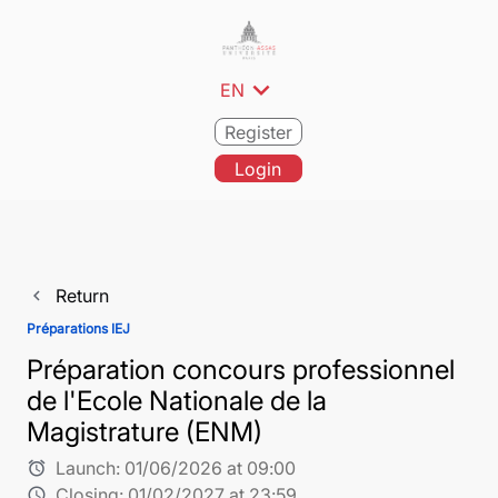
expand_more
EN
Register
Login
Return
navigate_before
Préparations IEJ
Préparation concours professionnel
de l'Ecole Nationale de la
Magistrature (ENM)
Launch:
01/06/2026 at 09:00
alarm
Closing:
01/02/2027 at 23:59
schedule