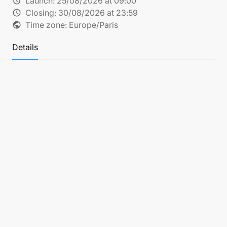
Launch:
25/08/2026 at 09:00
alarm
Closing:
30/08/2026 at 23:59
schedule
Time zone: Europe/Paris
public
Details