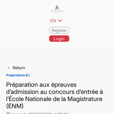
expand_more
EN
Register
Login
Return
navigate_before
Préparations IEJ
Préparation aux épreuves
d’admission au concours d’entrée à
l’École Nationale de la Magistrature
(ENM)