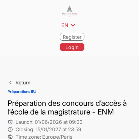
expand_more
EN
Register
Login
Return
navigate_before
Préparations IEJ
Préparation des concours d’accès à
l’école de la magistrature - ENM
Launch:
01/06/2026 at 09:00
alarm
Closing:
15/01/2027 at 23:59
schedule
Time zone: Europe/Paris
public