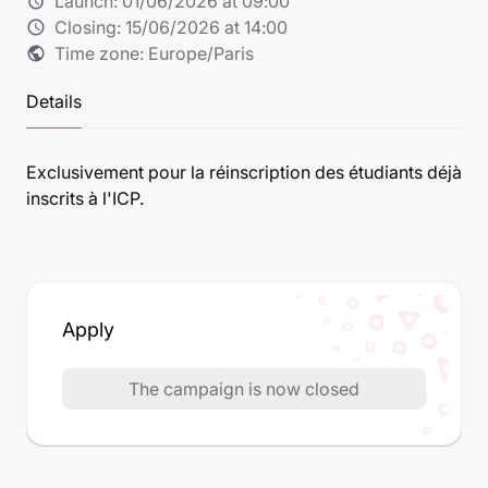
Launch:
01/06/2026 at 09:00
alarm
Closing:
15/06/2026 at 14:00
schedule
Time zone: Europe/Paris
public
Details
Exclusivement pour la réinscription des étudiants déjà
inscrits à l'ICP.
Apply
The campaign is now closed