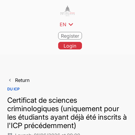
expand_more
EN
Register
Login
Return
navigate_before
DU ICP
Certificat de sciences
criminologiques (uniquement pour
les étudiants ayant déjà été inscrits à
l'ICP précédemment)