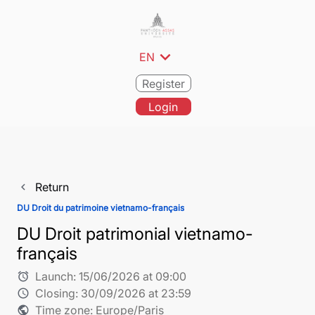
expand_more
EN
Register
Login
Return
navigate_before
DU Droit du patrimoine vietnamo-français
DU Droit patrimonial vietnamo-
français
Launch:
15/06/2026 at 09:00
alarm
Closing:
30/09/2026 at 23:59
schedule
Time zone: Europe/Paris
public