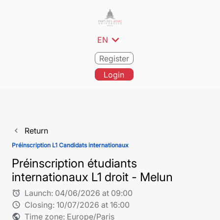
expand_more
EN
Register
Login
Return
navigate_before
Préinscription L1 Candidats internationaux
Préinscription étudiants
internationaux L1 droit - Melun
Launch:
04/06/2026 at 09:00
alarm
Closing:
10/07/2026 at 16:00
schedule
Time zone: Europe/Paris
public