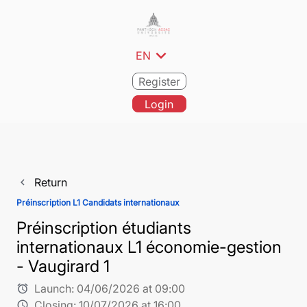
expand_more
EN
Register
Login
Return
navigate_before
Préinscription L1 Candidats internationaux
Préinscription étudiants
internationaux L1 économie-gestion
- Vaugirard 1
Launch:
04/06/2026 at 09:00
alarm
Closing:
10/07/2026 at 16:00
schedule