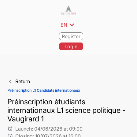
expand_more
EN
Register
Login
Return
navigate_before
Préinscription L1 Candidats internationaux
Préinscription étudiants
internationaux L1 science politique -
Vaugirard 1
Launch:
04/06/2026 at 09:00
alarm
Closing:
10/07/2026 at 16:00
schedule