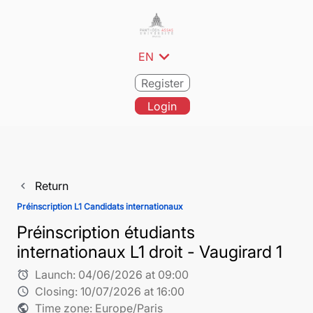
expand_more
EN
Register
Login
Return
navigate_before
Préinscription L1 Candidats internationaux
Préinscription étudiants
internationaux L1 droit - Vaugirard 1
Launch:
04/06/2026 at 09:00
alarm
Closing:
10/07/2026 at 16:00
schedule
Time zone: Europe/Paris
public