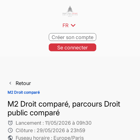
expand_more
FR
Créer son compte
Se connecter
Retour
navigate_before
M2 Droit comparé
M2 Droit comparé, parcours Droit
public comparé
Lancement :
11/05/2026 à 09h30
alarm
Clôture :
29/05/2026 à 23h59
schedule
Fuseau horaire : Europe/Paris
public