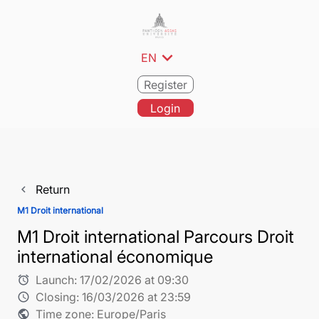
expand_more
EN
Register
Login
Return
navigate_before
M1 Droit international
M1 Droit international Parcours Droit
international économique
Launch:
17/02/2026 at 09:30
alarm
Closing:
16/03/2026 at 23:59
schedule
Time zone: Europe/Paris
public