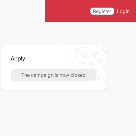
expand_more
EN
Register
Login
Apply
The campaign is now closed