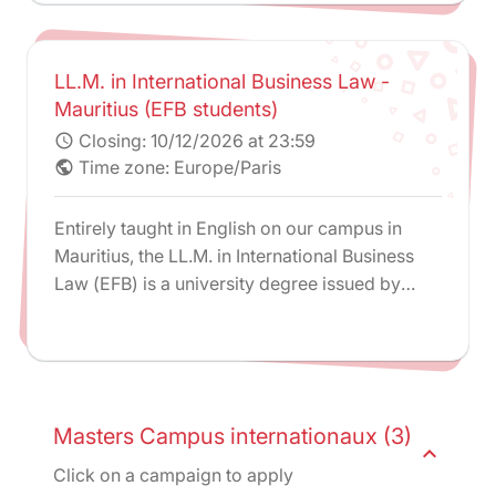
LL.M. in International Business Law -
Mauritius (EFB students)
Closing:
10/12/2026 at 23:59
schedule
Time zone: Europe/Paris
public
Entirely taught in English on our campus in
Mauritius, the LL.M. in International Business
Law (EFB) is a university degree issued by
Paris-Panthéon-Assas University that can be
followed within the framework of the PPI for
French Bar students.
Masters Campus internationaux (3)
expand_less
Click on a campaign to apply