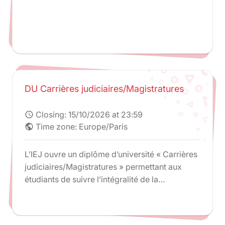
DU Carrières judiciaires/Magistratures
Closing:
15/10/2026 at 23:59
schedule
Time zone: Europe/Paris
public
L’IEJ ouvre un diplôme d’université « Carrières
judiciaires/Magistratures » permettant aux
étudiants de suivre l’intégralité de la
préparation ENM dans le cadre d’une
formation sélective et diplômante.