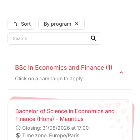
Sort
By program
swap_vert
close
BSc in Economics and Finance (1)
expand_less
Click on a campaign to apply
Bachelor of Science in Economics and
Finance (Hons) - Mauritius
Closing:
31/08/2026 at 17:00
schedule
Time zone: Europe/Paris
public