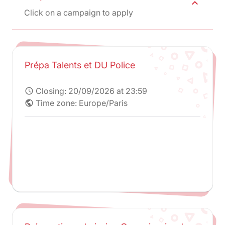
expand_less
Click on a campaign to apply
Prépa Talents et DU Police
Closing:
20/09/2026 at 23:59
schedule
Time zone: Europe/Paris
public