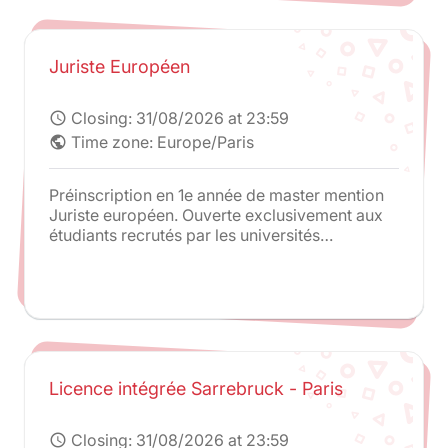
Juriste Européen
Closing:
31/08/2026 at 23:59
schedule
Time zone: Europe/Paris
public
Préinscription en 1e année de master mention
Juriste européen. Ouverte exclusivement aux
étudiants recrutés par les universités
partenaires du programme : Humboldt-
Universität zu Berlin et King's College London /
La Sapienza Università di Roma / Universiteit
van Amsterdam / Universidade Catolica
Portuguesa / Universidad Autonoma de
Madrid. Toute autre candidature n'est pas
recevable.
Licence intégrée Sarrebruck - Paris
Closing:
31/08/2026 at 23:59
schedule