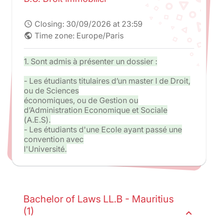
Closing:
30/09/2026 at 23:59
schedule
Time zone: Europe/Paris
public
1. Sont admis à présenter un dossier :
- Les étudiants titulaires d’un master I de Droit,
ou de Sciences
économiques, ou de Gestion ou
d’Administration Economique et Sociale
(A.E.S).
- Les étudiants d'une Ecole ayant passé une
convention avec
l'Université.
Bachelor of Laws LL.B - Mauritius
(1)
expand_less