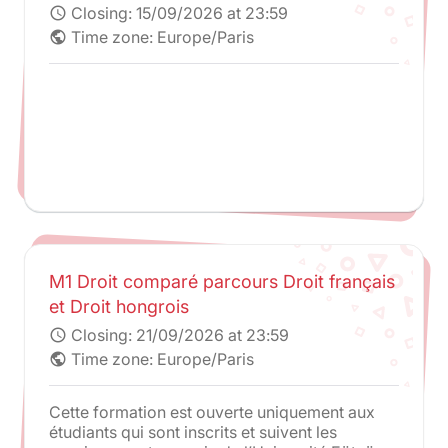
et cambodgiens sélectionnés par UEL et
Closing:
15/09/2026 at 23:59
schedule
URDSE
Time zone: Europe/Paris
public
M1 Droit comparé parcours Droit français
et Droit hongrois
Closing:
21/09/2026 at 23:59
schedule
Time zone: Europe/Paris
public
Cette formation est ouverte uniquement aux
étudiants qui sont inscrits et suivent les