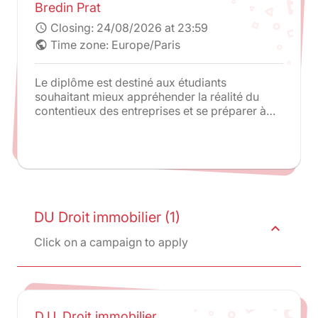
Bredin Prat
Closing:
24/08/2026 at 23:59
schedule
Time zone: Europe/Paris
public
Le diplôme est destiné aux étudiants
souhaitant mieux appréhender la réalité du
contentieux des entreprises et se préparer à
l’exercice de la profession d’avocat,
notamment par l’étude de cas concrets.
DU Droit immobilier (1)
expand_less
Click on a campaign to apply
D.U. Droit immobilier