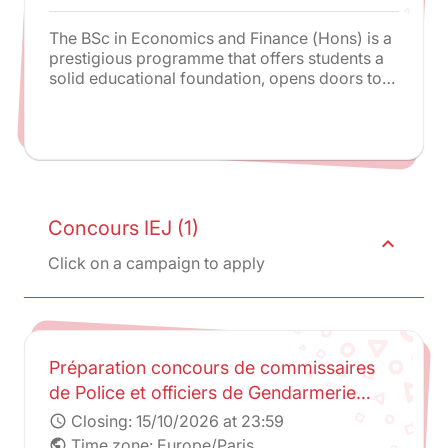
The BSc in Economics and Finance (Hons) is a
prestigious programme that offers students a
solid educational foundation, opens doors to
advanced studies and lucrative career
opportunities, and provides an international
perspective through its connection to Paris-
Panthéon-Assas University. It is an exceptional
opportunity for individuals seeking a
comprehensive education in economics and
finance.
Concours IEJ (1)
expand_less
Click on a campaign to apply
Préparation concours de commissaires
de Police et officiers de Gendarmerie
universitaires - ENSP-AMGN
Closing:
15/10/2026 at 23:59
schedule
Time zone: Europe/Paris
public