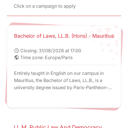
Click on a campaign to apply
Bachelor of Laws, LL.B. (Hons) - Mauritius
Closing:
31/08/2026 at 17:00
schedule
Time zone: Europe/Paris
public
Entirely taught in English on our campus in
Mauritius, the Bachelor of Laws, LL.B., is a
university degree issued by Paris-Panthéon-
Assas University.
LL.M. Public Law And Democracy