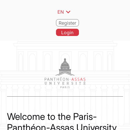
expand_more
EN
Register
Login
Welcome to the Paris-
Panthéon-Assas University