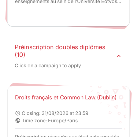
enseignements au sein de l’Université Eötvös
Loránd (ELTE) de Budapest. Les
enseignements sont exclusivement donnés à
l’Université ELTE. Une partie des cours est
dispensée par des professeurs de Paris 2 en
plus des enseignements de droit hongrois.
Préinscription doubles diplômes
(10)
expand_less
Click on a campaign to apply
Droits français et Common Law (Dublin)
Closing:
31/08/2026 at 23:59
schedule
Time zone: Europe/Paris
public
Préinscription réservée aux étudiants recrutés