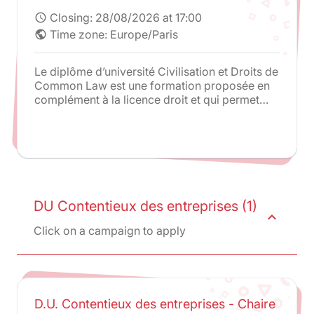
Closing:
28/08/2026 at 17:00
schedule
Time zone: Europe/Paris
public
Le diplôme d’université Civilisation et Droits de
Common Law est une formation proposée en
complément à la licence droit et qui permet
une étude parallèle du droit anglais.
DU Contentieux des entreprises (1)
expand_less
Click on a campaign to apply
D.U. Contentieux des entreprises - Chaire