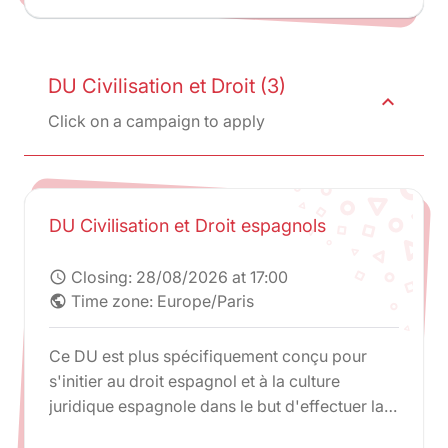
DU Civilisation et Droit (3)
expand_less
Click on a campaign to apply
DU Civilisation et Droit espagnols
Closing:
28/08/2026 at 17:00
schedule
Time zone: Europe/Paris
public
Ce DU est plus spécifiquement conçu pour
s'initier au droit espagnol et à la culture
juridique espagnole dans le but d'effectuer la
troisième année de la Licence et l'année de