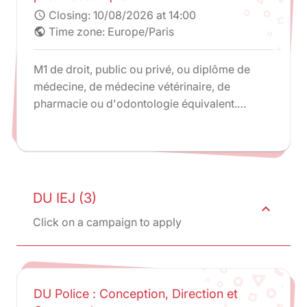
Closing:
10/08/2026 at 14:00
schedule
Time zone: Europe/Paris
public
M1 de droit, public ou privé, ou diplôme de
médecine, de médecine vétérinaire, de
pharmacie ou d'odontologie équivalent.
Admission sur dossier par le responsable du
diplôme tenant compte de l'expérience
professionnelle ou de la possession d'un
diplôme étranger équivalent à ceux précités.
DU IEJ (3)
expand_less
Click on a campaign to apply
DU Police : Conception, Direction et