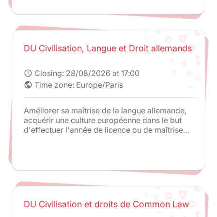
Master 1 en Espagne à l'université Autonome
de Barcelone dans le cadre du double Master 1
(double Maîtrise) en droits français et
espagnol.
DU Civilisation, Langue et Droit allemands
Closing:
28/08/2026 at 17:00
schedule
Time zone: Europe/Paris
public
Améliorer sa maîtrise de la langue allemande,
acquérir une culture européenne dans le but
d'effectuer l'année de licence ou de maîtrise
en Allemagne via les programmes d'échanges
Erasmus /Socrates.
DU Civilisation et droits de Common Law